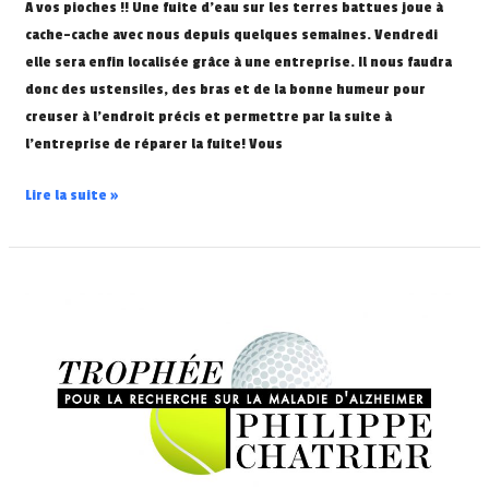
A vos pioches !! Une fuite d’eau sur les terres battues joue à
cache-cache avec nous depuis quelques semaines. Vendredi
elle sera enfin localisée grâce à une entreprise. Il nous faudra
donc des ustensiles, des bras et de la bonne humeur pour
creuser à l’endroit précis et permettre par la suite à
l’entreprise de réparer la fuite! Vous
Lire la suite »
Résultats
trophée
Chatrier