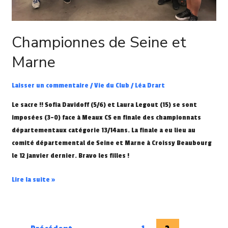
Championnes de Seine et
Marne
Laisser un commentaire
/
Vie du Club
/
Léa Drart
Le sacre !! Sofia Davidoff (5/6) et Laura Legout (15) se sont
imposées (3-0) face à Meaux CS en finale des championnats
départementaux catégorie 13/14ans. La finale a eu lieu au
comité départemental de Seine et Marne à Croissy Beaubourg
le 12 janvier dernier. Bravo les filles !
Lire la suite »