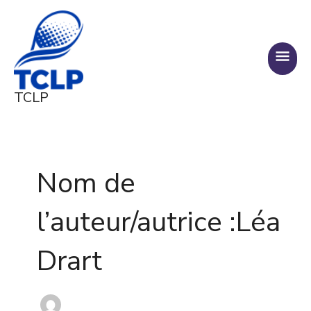
Aller
MENU
au
PRINC
contenu
TCLP
Pagination
d’article
Nom de
l’auteur/autrice :Léa
Drart