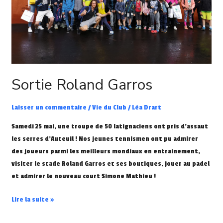
Sortie Roland Garros
Laisser un commentaire
/
Vie du Club
/
Léa Drart
Samedi 25 mai, une troupe de 50 latignaciens ont pris d’assaut
les serres d’Auteuil ! Nos jeunes tennismen ont pu admirer
des joueurs parmi les meilleurs mondiaux en entrainement,
visiter le stade Roland Garros et ses boutiques, jouer au padel
et admirer le nouveau court Simone Mathieu !
Lire la suite »