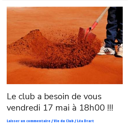
Le
club
a
besoin
de
vous
vendredi
17
mai
à
18h00
!!!
Le club a besoin de vous
vendredi 17 mai à 18h00 !!!
Laisser un commentaire
/
Vie du Club
/
Léa Drart