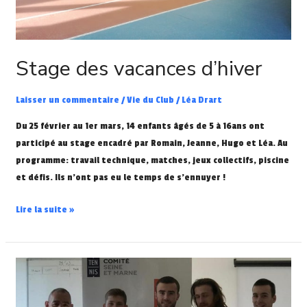
Stage des vacances d’hiver
Laisser un commentaire
/
Vie du Club
/
Léa Drart
Du 25 février au 1er mars, 14 enfants âgés de 5 à 16ans ont
participé au stage encadré par Romain, Jeanne, Hugo et Léa. Au
programme: travail technique, matches, jeux collectifs, piscine
et défis. Ils n’ont pas eu le temps de s’ennuyer !
Lire la suite »
Vice-
champions
de