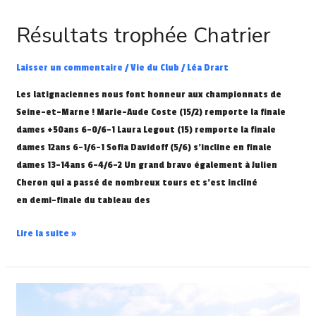
Résultats trophée Chatrier
Laisser un commentaire
/
Vie du Club
/
Léa Drart
Les latignaciennes nous font honneur aux championnats de
Seine-et-Marne ! Marie-Aude Coste (15/2) remporte la finale
dames +50ans 6-0/6-1 Laura Legout (15) remporte la finale
dames 12ans 6-1/6-1 Sofia Davidoff (5/6) s’incline en finale
dames 13-14ans 6-4/6-2 Un grand bravo également à Julien
Cheron qui a passé de nombreux tours et s’est incliné
en demi-finale du tableau des
Lire la suite »
Sortie
à