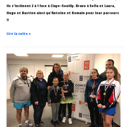
ils s’inclinent 2 à 1 face à Claye-Souilly. Bravo à Sofia et Laura,
Hugo et Bastien ainsi qu’Antoine et Romain pour leur parcours
!!
Lire la suite »
Championnes
de
Seine
et
Marne