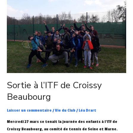
l’ITF
de
Croissy
Beaubourg
Sortie à l’ITF de Croissy
Beaubourg
Laisser un commentaire
/
Vie du Club
/
Léa Drart
Mercredi 27 mars se tenait la journée des enfants à l’ITF de
Croissy Beaubourg, au comité de tennis de Seine et Marne.