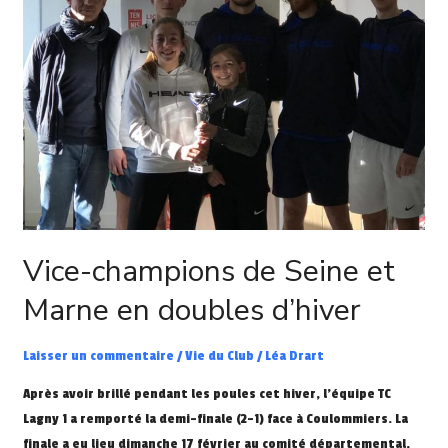
Seine
et
Marne
en
doubles
d’hiver
Vice-champions de Seine et
Marne en doubles d’hiver
Laisser un commentaire
/
Vie du Club
/
Léa Drart
Après avoir brillé pendant les poules cet hiver, l’équipe TC
Lagny 1 a remporté la demi-finale (2-1) face à Coulommiers. La
finale a eu lieu dimanche 17 février au comité départemental,