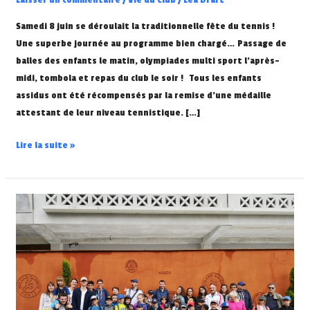
Samedi 8 juin se déroulait la traditionnelle fête du tennis !
Une superbe journée au programme bien chargé… Passage de
balles des enfants le matin, olympiades multi sport l’après-
midi, tombola et repas du club le soir ! Tous les enfants
assidus ont été récompensés par la remise d’une médaille
attestant de leur niveau tennistique. […]
Lire la suite »
Sortie
Roland
Garros