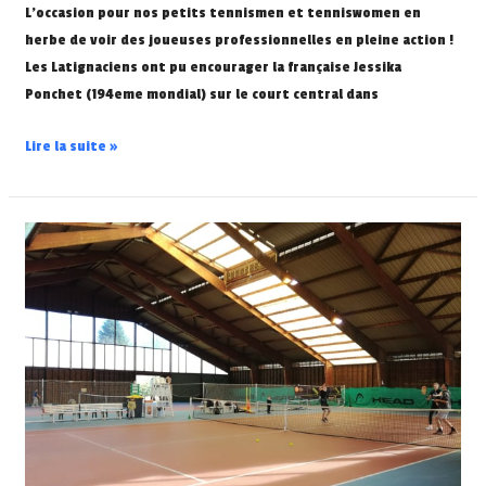
L’occasion pour nos petits tennismen et tenniswomen en
herbe de voir des joueuses professionnelles en pleine action !
Les Latignaciens ont pu encourager la française Jessika
Ponchet (194eme mondial) sur le court central dans
Lire la suite »
Stage
des
vacances
d’hiver