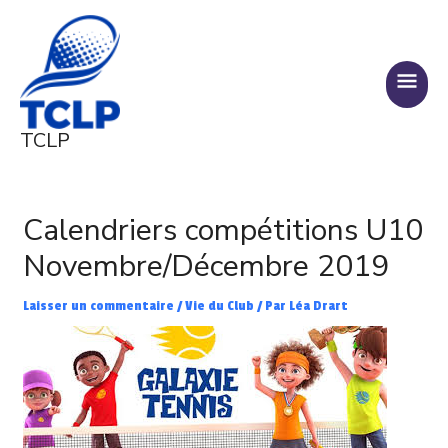
Aller
MENU
au
PRINC
contenu
TCLP
Navigation
des
Calendriers compétitions U10
articles
Novembre/Décembre 2019
Laisser un commentaire
/
Vie du Club
/ Par
Léa Drart