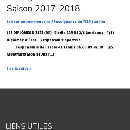
du
Saison 2017-2018
TCLP
–
Laisser un commentaire
/
Enseignants du TCLP
/
admin
Saison
2017-
LES DIPLÔMÉS D’ÉTAT (DE) Elodie CAMUS 2/6 (ancienne -4/6)
2018
Diplômée d’Etat – Responsable sportive
Responsable de l’Ecole de Tennis 06.63.89.92.30 LES
ASSISTANTS MONITEURS […]
Lire la suite »
LIENS UTILES