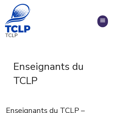
Aller
MENU
au
PRINC
contenu
TCLP
Enseignants du
TCLP
Enseignants du TCLP –
Enseignants