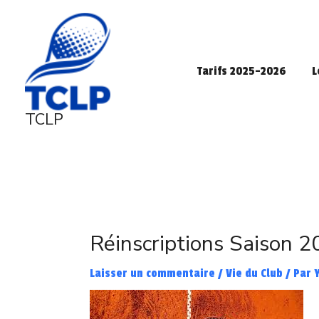
Aller
au
contenu
Tarifs 2025-2026
L
TCLP
Navigation
des
Réinscriptions Saison 
articles
Laisser un commentaire
/
Vie du Club
/ Par