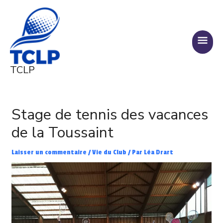
Aller
MENU
au
PRINC
contenu
TCLP
Navigation
des
Stage de tennis des vacances
articles
de la Toussaint
Laisser un commentaire
/
Vie du Club
/ Par
Léa Drart