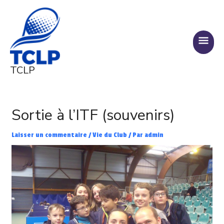
Aller
MENU
au
PRINC
contenu
TCLP
Navigation
des
Sortie à l’ITF (souvenirs)
articles
Laisser un commentaire
/
Vie du Club
/ Par
admin